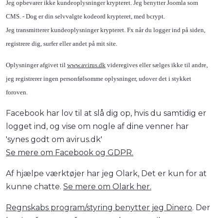
Jeg opbevarer ikke kundeoplysninger krypteret. Jeg benytter Joomla som
CMS. - Dog er din selvvalgte kodeord krypteret, med bcrypt.
Jeg transmitterer kundeoplysninger krypteret. Fx når du logger ind på siden,
registrere dig, surfer eller andet på mit site.
Oplysninger afgivet til
www.avirus.dk
videregives eller sælges ikke til andre,
jeg registrerer ingen personfølsomme oplysninger, udover det i stykket
foroven.
Facebook har lov til at slå dig op, hvis du samtidig er
logget ind, og vise om nogle af dine venner har
'synes godt om avirus.dk'
Se mere om Facebook og GDPR.
Af hjælpe værktøjer har jeg Olark, Det er kun for at
kunne chatte.
Se mere om Olark her.
Regnskabs program/styring benytter jeg Dinero
. Der