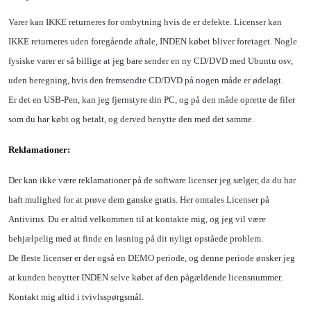
Varer kan IKKE returneres for ombytning hvis de er defekte. Licenser kan
IKKE returneres uden foregående aftale, INDEN købet bliver foretaget. Nogle
fysiske varer er så billige at jeg bare sender en ny CD/DVD med Ubuntu osv,
uden beregning, hvis den fremsendte CD/DVD på nogen måde er ødelagt.
Er det en
USB-Pen, kan jeg fjernstyre din PC, og på den måde oprette de filer
som du har købt og betalt, og derved benytte den med det samme.
Reklamationer:
Der kan ikke være reklamationer på de software licenser jeg sælger, da du har
haft mulighed for at prøve dem ganske gratis. Her omtales Licenser på
Antivirus. Du er altid velkommen til at kontakte mig, og jeg vil være
behjælpelig med at finde en løsning på dit nyligt opståede problem.
De fleste licenser er der også en DEMO periode, og denne periode ønsker jeg
at kunden benytter INDEN selve købet af den pågældende licensnummer.
Kontakt mig altid i tvivlsspørgsmål.