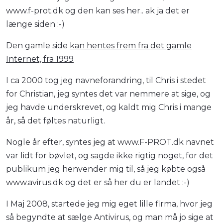
www.f-prot.dk og den kan ses her.. ak ja det er
længe siden :-)
Den gamle side
kan hentes frem fra det gamle
Internet, fra 1999
I ca 2000 tog jeg navneforandring, til Chris i stedet
for Christian, jeg syntes det var nemmere at sige, og
jeg havde underskrevet, og kaldt mig Chris i mange
år, så det føltes naturligt.
Nogle år efter, syntes jeg at www.F-PROT.dk navnet
var lidt for bøvlet, og sagde ikke rigtig noget, for det
publikum jeg henvender mig til, så jeg købte også
www.avirus.dk og det er så her du er landet :-)
I Maj 2008, startede jeg mig eget lille firma, hvor jeg
så begyndte at sælge Antivirus, og man må jo sige at