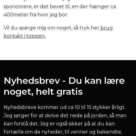
sponcorere, er det bevet til, en der hænger ca
400meter fra hvor jeg bor.
Vil du spørge mig om noget, så tryk her
brug
kontakt i toppen.
Nyhedsbrev - Du kan lære
noget, helt gratis
Nyhedsbreve kommer ud ca 10 til 15 stykker årligt.
Jeg sørger for at skrive det nede på jorden, så man
kan forstå det. Jeg er også sikker på at du kan
fortælle om de nyheder, til venner og bekendte,