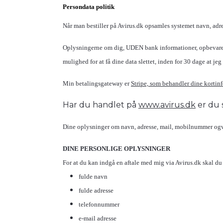
Persondata politik
Når man bestiller på Avirus.dk opsamles systemet navn, adre
Oplysningerne om dig, UDEN bank informationer, opbevares in
mulighed for at få dine data slettet, inden for 30 dage at
Min betalingsgateway er
Stripe, som behandler dine kortinf
Har du handlet på
www.avirus.dk
er du s
Dine oplysninger om navn, adresse, mail, mobilnummer ogvar
DINE PERSONLIGE OPLYSNINGER
For at du kan indgå en aftale med mig via Avirus.dk skal du
fulde navn
fulde adresse
telefonnummer
e-mail adresse