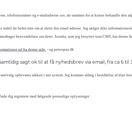
sse, telefonnummer og e-mailadresse osv, alt sammen for at kunne behandle den afgiv
dtil du beder min om at slette din email adresse. Jeg sælger ikke informationerne 
 jeg modtager henvendelsen om dette. Joomla, som jeg benytter som CMS, har denne f
ormationer ud fra denne side.
- og pensopay.dk
amtidig sagt ok til at få nyhedsbrev via email, fra ca 6 til
ervalg opbevares sikkert i mit system. Jeg kommer aldrig i besiddelse af dine bet
 lade dig registrere med følgende personlige oplysninger :