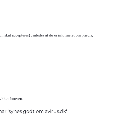
n skal accepteres) , således at du er informeret om præcis,
tykket foroven.
 har 'synes godt om avirus.dk'