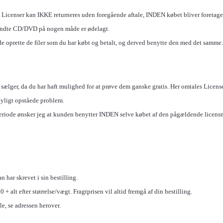
 Licenser kan IKKE returneres uden foregående aftale, INDEN købet bliver foretaget. 
ndte CD/DVD på nogen måde er ødelagt.
e oprette de filer som du har købt og betalt, og derved benytte den med det samme.
 sælger, da du har haft mulighed for at prøve dem ganske gratis. Her omtales License
nyligt opståede problem.
periode ønsker jeg at kunden benytter INDEN selve købet af den pågældende licensn
n har skrevet i sin bestilling.
 + alt efter størrelse/vægt. Fragtprisen vil altid fremgå af din bestilling.
le, se adressen herover.