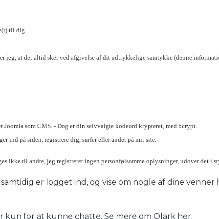
r) til dig.
r jeg, at det altid sker ved afgivelse af dit udtrykkelige samtykke (denne informatio
er Joomla som CMS. - Dog er din selvvalgte kodeord krypteret, med bcrypt.
 ind på siden, registrere dig, surfer eller andet på mit site.
ges ikke til andre, jeg registrerer ingen personfølsomme oplysninger, udover det i s
du samtidig er logget ind, og vise om nogle af dine venner
er kun for at kunne chatte.
Se mere om Olark her.