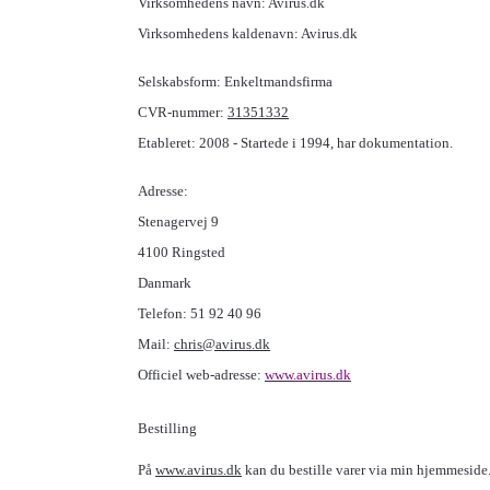
Virksomhedens navn: Avirus.dk
Virksomhedens kaldenavn: Avirus.dk
Selskabsform: Enkeltmandsfirma
CVR-nummer:
31351332
Etableret: 2008 - Startede i 1994, har dokumentation.
Adresse:
Stenagervej 9
4100 Ringsted
Danmark
Telefon: 51 92 40 96
Mail:
chris@avirus.dk
Officiel web-adresse:
www.
avirus
.dk
Bestilling
På
www.avirus.dk
kan du bestille varer via min hjemmeside.