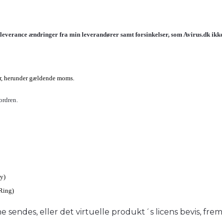
jl, leverance ændringer fra min leverandører samt forsinkelser, som
Avirus.dk
ikk
ter, herunder gældende moms.
ordren.
y)
Ring)
 sendes, eller det virtuelle produkt´s licens bevis, fre