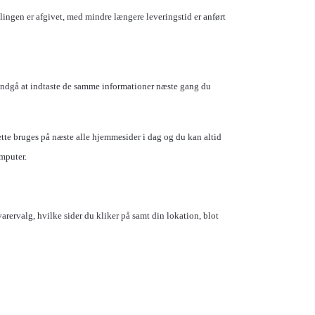
lingen er afgivet, med mindre længere leveringstid er anført
 undgå at indtaste de samme informationer næste gang du
ette bruges på næste alle hjemmesider i dag og du kan altid
omputer.
rervalg, hvilke sider du kliker på samt din lokation, blot