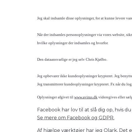
Jeg skal indsamle disse oplysninger, for at kunne levere vare(
Når der indsamles personoplysninger via vores website, sikre
hvilke oplysninger der indsamles og hvorfor.
Den dataansvarlige er jeg selv Chris Kjølbo.
Jeg opbevarer ikke kundeoplysninger krypteret. Jeg benytt
Jeg transmitterer kundeoplysninger krypteret. Fx når du logger
Oplysninger afgivet til
www.avirus.dk
videregives eller sæl
Facebook har lov til at slå dig op, hvis 
Se mere om Facebook og GDPR.
Af hjælpe værktøjer har jeg Olark, Det 