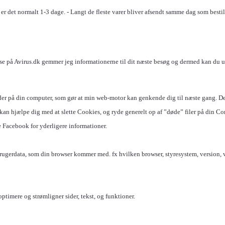
r det normalt 1-3 dage. - Langt de fleste varer bliver afsendt samme dag som bestil
esse på Avirus.dk gemmer jeg informationerne til dit næste besøg og dermed kan du
erlader på din computer, som gør at min web-motor kan genkende dig til næste gang. D
 kan hjælpe dig med at slette Cookies, og ryde generelt op af ”døde” filer på din C
e Facebook for yderligere informationer.
rugerdata, som din browser kommer med. fx hvilken browser, styresystem, version, va
ptimere og strømligner sider, tekst, og funktioner.