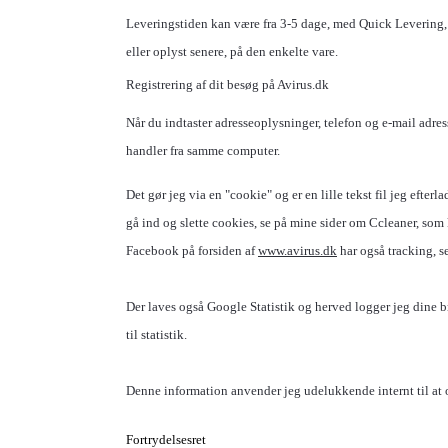
Leveringstiden kan være fra 3-5 dage, med Quick Levering, e
eller oplyst senere, på den enkelte vare.
Registrering af dit besøg på Avirus.dk
Når du indtaster adresseoplysninger, telefon og e-mail adr
handler fra samme computer.
Det gør jeg via en "cookie" og er en lille tekst fil jeg eft
gå ind og slette cookies, se på mine sider om Ccleaner, som
Facebook på forsiden af
www.avirus.dk
har også tracking, s
Der laves også Google Statistik og herved logger jeg dine b
til statistik.
Denne information anvender jeg udelukkende internt til at o
Fortrydelsesret