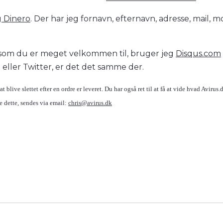
g Dinero
. Der har jeg fornavn, efternavn, adresse, mail, mo
 som du er meget velkommen til, bruger jeg
Disqus.com
eller Twitter, er det det samme der.
at blive slettet efter en ordre er leveret. Du har også ret til at få at vide hvad Avirus
 dette, sendes via email:
chris@avirus.dk