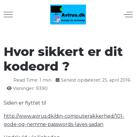
Mobile Menu Toggle
Off
Hvor sikkert er dit
kodeord ?
Read Time: 1 min
Senest opdateret: 25. april 2016
Visninger: 9390
Siden er flyttet til
http://www.avirus.dk/din-computersikkerhed/101-
gode-og-nemme-passwords-laves-sadan