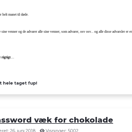
elt manet til døde.
sine venner og de advarer alle sine venner, som advarer, osv osv... og alle disse advarsler er 
 rigtigt
....
t hele taget fup!
password væk for chokolade
et: 26. juni 2018
Visninger: 5002