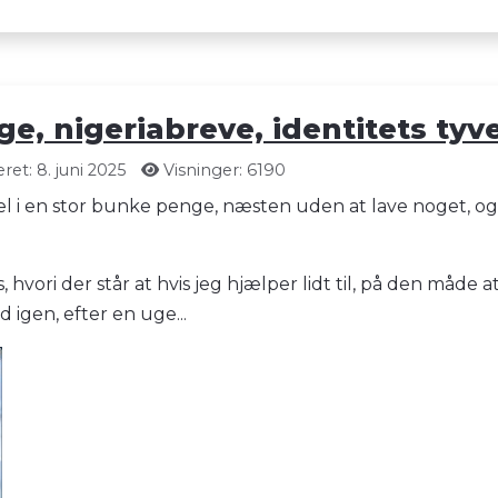
e, nigeriabreve, identitets tyve
et: 8. juni 2025
Visninger: 6190
el i en stor bunke penge, næsten uden at lave noget, og d
 hvori der står at hvis jeg hjælper lidt til, på den måde a
d igen, efter en uge...