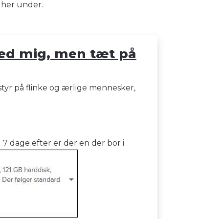
 her under.
 med mig, men tæt på
 styr på flinke og ærlige mennesker,
 7 dage efter er der en der bor i