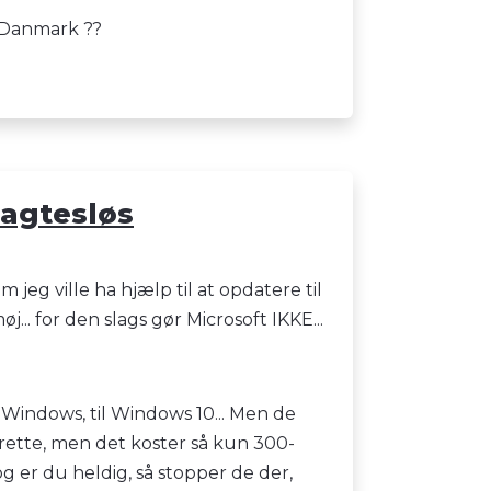
e Danmark ??
magtesløs
jeg ville ha hjælp til at opdatere til
j... for den slags gør Microsoft IKKE...
 Windows, til Windows 10... Men de
 rette, men det koster så kun 300-
og er du heldig, så stopper de der,