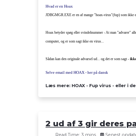
Hvad er en Hoax
JDBGMGR.EXE er en af mange "hoax-virus"(fup) som ikke er h
Hoax betyder spøg eller svindelnummer - At man "advarer" alle 
computer, og er som sagt ikke en virus...
Sådan kan den originale advarsel ud... og det er som sagt -
ikke
Selve email med HOAX - her på dansk
Læs mere: HOAX - Fup virus - eller i de
2 ud af 3 gir deres 
Read Time: 3 mins
Senest opdater