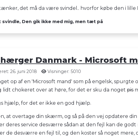
tænker, det må da være svindel.. hvorfor købe den i lill
t svindle, Den gik ikke med mig, men tæt på
e hærger Danmark - Microsoft 
et: 26. juni 2018
Visninger: 5010
nget op af en 'Microsoft mand' som på engelsk, spurgte om 
 lidt chokeret over at høre, for det er sku da noget
pis
mø
ags hjælp, for det er ikke en god hjælp.
n, at overtage din skærm, og så på den vej opdatere din
 er deres service desværre sådan at den fejl kan de godt
der de desværre en fejl til, og den koster så noget mere, 