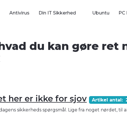
Antivirus
Din IT Sikkerhed
Ubuntu
PC 
 hvad du kan gøre ret 
C
 her er ikke for sjov
Artikel antal: 
agens sikkerheds spørgsmål. Lige fra noget nørdet, til a