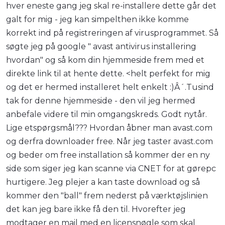
hver eneste gang jeg skal re-installere dette går det
galt for mig - jeg kan simpelthen ikke komme
korrekt ind på registreringen af virusprogrammet. Så
søgte jeg på google " avast antivirus installering
hvordan" og så kom din hjemmeside frem med et
direkte link til at hente dette. <helt perfekt for mig
og det er hermed installeret helt enkelt :)Â´.Tusind
tak for denne hjemmeside - den vil jeg hermed
anbefale videre til min omgangskreds. Godt nytår.
Lige etspørgsmål??? Hvordan åbner man avast.com
og derfra downloader free. Når jeg taster avast.com
og beder om free installation så kommer der en ny
side som siger jeg kan scanne via CNET for at gørepc
hurtigere. Jeg plejer a kan taste download og så
kommer den "ball" frem nederst på værktøjslinien
det kan jeg bare ikke få den til. Hvorefter jeg
modtager en mail med en licensnøgle som skal