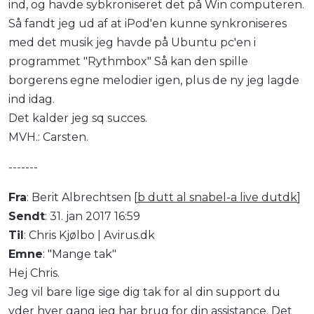
ind, og havde sybkroniseret det på Win computeren.
Så fandt jeg ud af at iPod'en kunne synkroniseres
med det musik jeg havde på Ubuntu pc'en i
programmet "Rythmbox" Så kan den spille
borgerens egne melodier igen, plus de ny jeg lagde
ind idag.
Det kalder jeg sq succes.
MVH.: Carsten.
-------
Fra
: Berit Albrechtsen [
b dutt al snabel-a live dutdk
]
Sendt
: 31. jan 2017 16:59
Til
: Chris Kjølbo | Avirus.dk
Emne
: "Mange tak"
Hej Chris.
Jeg vil bare lige sige dig tak for al din support du
yder hver gang jeg har brug for din assistance. Det