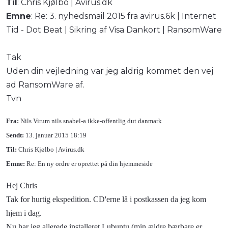
Til
: Chris Kjølbo | Avirus.dk
Emne
: Re: 3. nyhedsmail 2015 fra avirus.6k | Internet
Tid - Dot Beat | Sikring af Visa Dankort | RansomWare
Tak
Uden din vejledning var jeg aldrig kommet den vej
ad RansomWare af.
Tvn
Fra:
Nils Virum nils snabel-a ikke-offentlig dut danmark
Sendt:
13. januar 2015 18:19
Til:
Chris Kjølbo | Avirus.dk
Emne:
Re: En ny ordre er oprettet på din hjemmeside
Hej Chris
Tak for hurtig ekspedition. CD'erne lå i postkassen da jeg kom
hjem i dag.
Nu har jeg allerede installeret Lubuntu (min ældre bærbare er