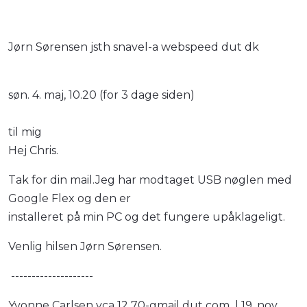
Jørn Sørensen jsth snavel-a webspeed dut dk
søn. 4. maj, 10.20 (for 3 dage siden)
til mig
Hej Chris.
Tak for din mail.Jeg har modtaget USB nøglen med
Google Flex og den er
installeret på min PC og det fungere upåklageligt.
Venlig hilsen Jørn Sørensen.
--------------------
Yvonne Carlsen yca 12 70-gmail dut com | 19. nov.