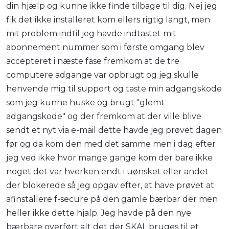
din hjælp og kunne ikke finde tilbage til dig. Nej jeg
fik det ikke installeret kom ellers rigtig langt, men
mit problem indtil jeg havde indtastet mit
abonnement nummer som i første omgang blev
accepteret i næste fase fremkom at de tre
computere adgange var opbrugt og jeg skulle
henvende mig til support og taste min adgangskode
som jeg kunne huske og brugt "glemt
adgangskode" og der fremkom at der ville blive
sendt et nyt via e-mail dette havde jeg prøvet dagen
før og da kom den med det samme men i dag efter
jeg ved ikke hvor mange gange kom der bare ikke
noget det var hverken endt i uønsket eller andet
der blokerede så jeg opgav efter, at have prøvet at
afinstallere f-secure på den gamle bærbar der men
heller ikke dette hjalp. Jeg havde på den nye
bærbare overført alt det der SKAL bruges til et