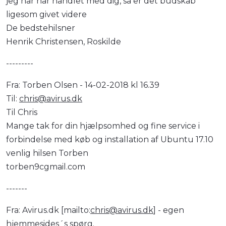
jeg har har handlet med dig, så er det budskab
ligesom givet videre
De bedstehilsner
Henrik Christensen, Roskilde
---------
Fra: Torben Olsen - 14-02-2018 kl 16.39
Til:
chris@avirus.dk
Til Chris
Mange tak for din hjælpsomhed og fine service i
forbindelse med køb og installation af Ubuntu 17.10
venlig hilsen Torben
torben9cgmail.com
-------
Fra: Avirus.dk [mailto:
chris@avirus.dk
] - egen
hjemmesides´s spørg.