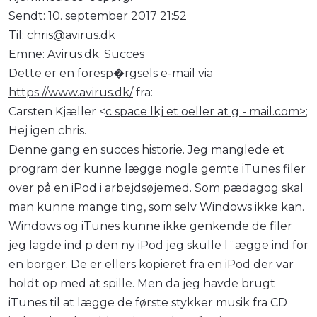
Sendt: 10. september 2017 21:52
Til:
chris@avirus.dk
Emne: Avirus.dk: Succes
Dette er en foresp�rgsels e-mail via
https://www.avirus.dk/
fra:
Carsten Kjæller <
c space lkj et oeller at g - mail.com>
;
Hej igen chris.
Denne gang en succes historie. Jeg manglede et
program der kunne lægge nogle gemte iTunes filer
over på en iPod i arbejdsøjemed. Som pædagog skal
man kunne mange ting, som selv Windows ikke kan.
Windows og iTunes kunne ikke genkende de filer
jeg lagde ind p den ny iPod jeg skulle l¨ægge ind for
en borger. De er ellers kopieret fra en iPod der var
holdt op med at spille. Men da jeg havde brugt
iTunes til at lægge de første stykker musik fra CD