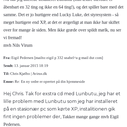
åbenbart en 32 ting og ikke en 64 ting!), og det spiller bare med det
samme. Det er jo hurtigere end Lucky Luke, det styresystem - så
meget hurtigere end XP, at det er ærgerligt at man ikke har skiftet
over for mange år siden. Men ikke græde over spildt mælk, nu ser
vi fremad!
mvh Nils Virum
Fra:
Eigil Pedersen [mailto:eigil p 332 snabel=a g-mail dut com]
Sendt:
13. januar 2015 18:19
Til:
Chris Kjølbo | Avirus.dk
Emne:
Re: En ny ordre er oprettet på din hjemmeside
Hej Chris. Tak for exstra cd med Lunbutu, jeg har et
lille problem med Lunbutu som jeg har installeret
på en stasionær pc som kørte XP, instalitionen gik
fint ingen problemer der,
Takker mange gange mvh Eigil
Pedersen.