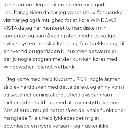
deres numre.Jeg installerede den med godt
resultat,og siden da har jeg været Linux-fan!Ganske
vist har jeg også mulighed for at køre WINDOWS
VISTA,da jeg har monteret to harddiske i min
computer og kan så ved opstart med bios vælge
hvilket system,der skal køres.Jeg foretrækker dog til
enhver tid brugerfladen i Linux,men desværre er
der jo nogle programmer,der kun kan køres med
Windows,her- iblandt Netbank.
Jeg kørte med held Kubuntu 7.04 i nogle år,men
så blev harddisken med dette defekt og en ny kom i
og systemet geninstalleret.Uheldigvis var man i
mellemtiden holdt op med at understøtte version
7.04 af Kubuntu på nettet,så en del vitale funktioner
manglede.Til alt held lykkedes det mig at
downloade en nyere version - jeg husker ikke