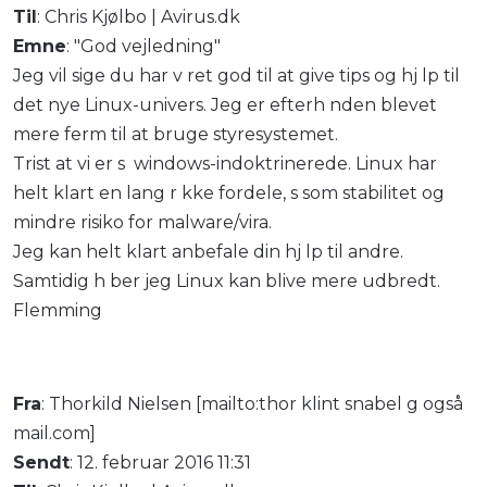
Til
: Chris Kjølbo | Avirus.dk
Emne
: "God vejledning"
Jeg vil sige du har v ret god til at give tips og hj lp til
det nye Linux-univers. Jeg er efterh nden blevet
mere ferm til at bruge styresystemet.
Trist at vi er s windows-indoktrinerede. Linux har
helt klart en lang r kke fordele, s som stabilitet og
mindre risiko for malware/vira.
Jeg kan helt klart anbefale din hj lp til andre.
Samtidig h ber jeg Linux kan blive mere udbredt.
Flemming
Fra
: Thorkild Nielsen [mailto:thor klint snabel g også
mail.com]
Sendt
: 12. februar 2016 11:31