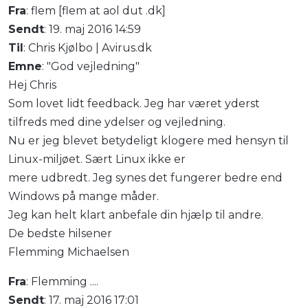
Fra
: flem [flem at aol dut .dk]
Sendt
: 19. maj 2016 14:59
Til
: Chris Kjølbo | Avirus.dk
Emne
: "God vejledning"
Hej Chris
Som lovet lidt feedback. Jeg har været yderst
tilfreds med dine ydelser og vejledning.
Nu er jeg blevet betydeligt klogere med hensyn til
Linux-miljøet. Sært Linux ikke er
mere udbredt. Jeg synes det fungerer bedre end
Windows på mange måder.
Jeg kan helt klart anbefale din hjælp til andre.
De bedste hilsener
Flemming Michaelsen
Fra
: Flemming ....
Sendt
: 17. maj 2016 17:01