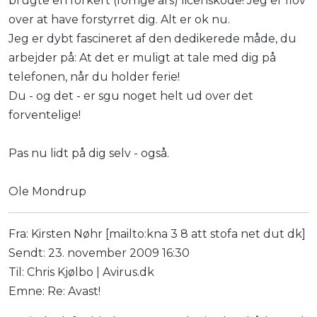
brugte en forkert (forrige års) licenskode! Jeg er flov
over at have forstyrret dig. Alt er ok nu.
Jeg er dybt fascineret af den dedikerede måde, du
arbejder på: At det er muligt at tale med dig på
telefonen, når du holder ferie!
Du - og det - er sgu noget helt ud over det
forventelige!
Pas nu lidt på dig selv - også.
Ole Mondrup
Fra: Kirsten Nøhr [mailto:kna 3 8 att stofa net dut dk]
Sendt: 23. november 2009 16:30
Til: Chris Kjølbo | Avirus.dk
Emne: Re: Avast!