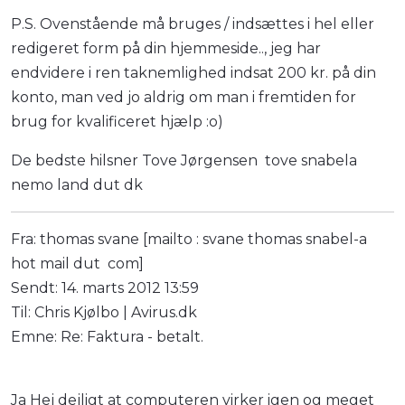
P.S. Ovenstående må bruges / indsættes i hel eller
redigeret form på din hjemmeside.., jeg har
endvidere i ren taknemlighed indsat 200 kr. på din
konto, man ved jo aldrig om man i fremtiden for
brug for kvalificeret hjælp :o)
De bedste hilsner Tove Jørgensen tove snabela
nemo land dut dk
Fra: thomas svane [mailto : svane thomas snabel-a
hot mail dut com]
Sendt: 14. marts 2012 13:59
Til: Chris Kjølbo | Avirus.dk
Emne: Re: Faktura - betalt.
Ja Hej dejligt at computeren virker igen og meget