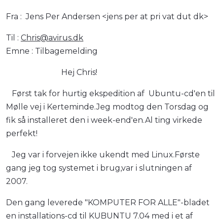
Fra : Jens Per Andersen <jens per at pri vat dut dk>
Til :
Chris@avirus.dk
Emne : Tilbagemelding
Hej Chris!
Først tak for hurtig ekspedition af Ubuntu-cd'en til
Mølle vej i Kerteminde.Jeg modtog den Torsdag og
fik så installeret den i week-end'en.Al ting virkede
perfekt!
Jeg var i forvejen ikke ukendt med Linux.Første
gang jeg tog systemet i brug,var i slutningen af
2007.
Den gang leverede "KOMPUTER FOR ALLE"-bladet
en installations-cd til KUBUNTU 7.04 med i et af