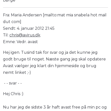
Børge
Fra: Maria Andersen [mailto:mat mia snabela hot mail
dut com]
Sendt: 4. januar 2012 21:45
Til:
chris@avirus.dk
Emne: Vedr. avast
Hej igen. Tusind tak for svar og ja det kunne jeg
godt bruge til noget. Næste gang jeg skal opdatere
Avast vælger jeg klart din hjemmeside og brug
nemt linket ;-)
- - svar - -
Hej Chris :)
Nu har jeg de sidste 3 år haft avast free på min pc og