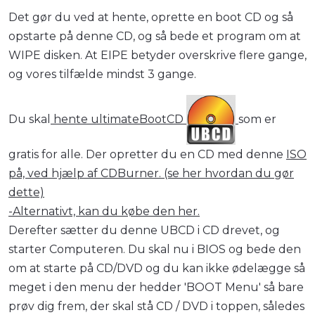
Det gør du ved at hente, oprette en boot CD og så
opstarte på denne CD, og så bede et program om at
WIPE disken. At EIPE betyder overskrive flere gange,
og vores tilfælde mindst 3 gange.
Du skal
hente ultimateBootCD
som er
gratis for alle. Der opretter du en CD med denne
ISO
på, ved hjælp af CDBurner. (se her hvordan du gør
dette)
-Alternativt, kan du købe den her.
Derefter sætter du denne UBCD i CD drevet, og
starter Computeren. Du skal nu i BIOS og bede den
om at starte på CD/DVD og du kan ikke ødelægge så
meget i den menu der hedder 'BOOT Menu' så bare
prøv dig frem, der skal stå CD / DVD i toppen, således