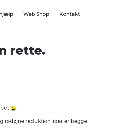
hjælp
Web Shop
Kontakt
n rette.
r det
g og rødøjne reduktion. (der er begge