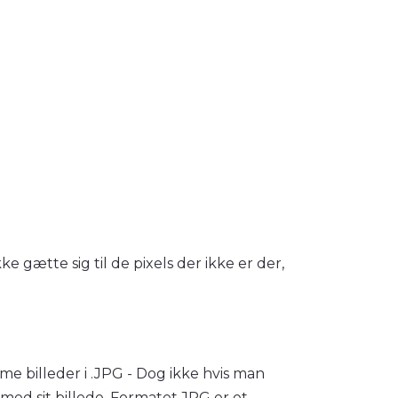
kke gætte sig til de pixels der ikke er der,
me billeder i .JPG - Dog ikke hvis man
 med sit billede. Formatet JPG er et