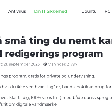
Antivirus
Din IT Sikkerhed
Ubuntu
PC 
på små ting du nemt ka
ed redigerings program
t: 21. september 2023
Visninger: 21797
rings program. gratis for private og undervisning.
n hvis du ikke ved hvad "lag" er, har du nok ikke brug fo
 lavet klar til dig, 100% virus fri :-) med både dansk spro
afsnit om digitale vandmærke.