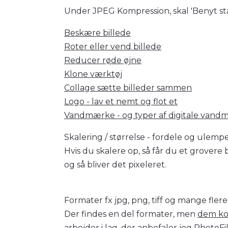
Under JPEG Kompression, skal 'Benyt sta
Beskære billede
Roter eller vend billede
Reducer røde øjne
Klone værktøj
Collage sætte billeder sammen
Logo - lav et nemt og flot et
Vandmærke - og typer af digitale vand
Skalering / størrelse - fordele og ulempe
Hvis du skalere op, så får du et grovere bil
og så bliver det pixeleret.
Formater fx jpg, png, tiff og mange flere
Der findes en del formater, men
dem ko
arbejder i lag, der anbefaler jeg PhotoF