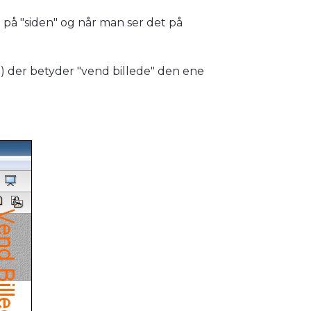
e på "siden" og når man ser det på
jre) der betyder "vend billede" den ene