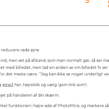
 reducere røde øjne.
 ind, men set på afstand, som man normalt gør, så ser 
flet med billedet, men lad en anden se om billedet fx se
 for det meste være.. "Jeg kan ikke se noget underligt ved 
g
øjne3
her, højreklik og vælg 'gem link som')
øjet på halvdelen af din skærm.
rkel funktionen i højre side af Photofiltre, og markere så