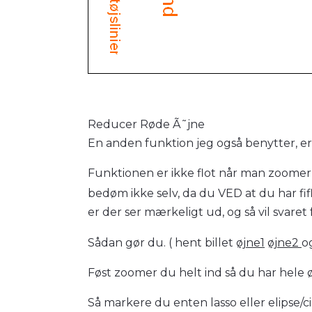
Reducer Røde Ã˜jne
En anden funktion jeg også benytter, er
Funktionen er ikke flot når man zoomer
bedøm ikke selv, da du VED at du har fi
er der ser mærkeligt ud, og så vil svaret
Sådan gør du. ( hent billet
øjne1
øjne2
o
Føst zoomer du helt ind så du har hele 
Så markere du enten lasso eller elipse/ci