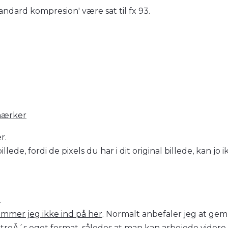
ndard kompresion' være sat til fx 93.
mærker
r.
lede, fordi de pixels du har i dit original billede, kan jo i
.
mmer jeg ikke ind på her
. Normalt anbefaler jeg at gem
iltreÂ´s eget format, således at man kan arbejede videre