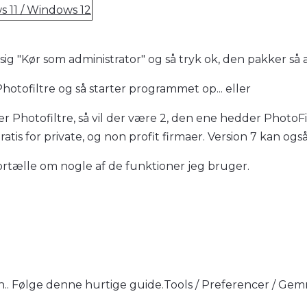
 11 / Windows 12
sig "Kør som administrator" og så tryk ok, den pakker så a
hotofiltre og så starter programmet op... eller
 Photofiltre, så vil der være 2, den ene hedder PhotoFiltr
is for private, og non profit firmaer. Version 7 kan også 
t fortælle om nogle af de funktioner jeg bruger.
en.. Følge denne hurtige guide.Tools / Preferencer / Gem