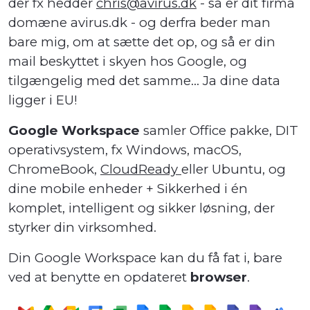
der fx hedder
chris@avirus.dk
- så er dit firma
domæne avirus.dk - og derfra beder man
bare mig, om at sætte det op, og så er din
mail beskyttet i skyen hos Google, og
tilgængelig med det samme... Ja dine data
ligger i EU!
Google Workspace
samler Office pakke, DIT
operativsystem, fx Windows, macOS,
ChromeBook,
CloudReady
eller Ubuntu, og
dine mobile enheder + Sikkerhed i én
komplet, intelligent og sikker løsning, der
styrker din virksomhed.
Din Google Workspace kan du få fat i, bare
ved at benytte en opdateret
browser
.