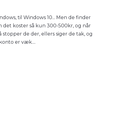
dows, til Windows 10... Men de finder
en det koster så kun 300-500kr, og når
å stopper de der, ellers siger de tak, og
onto er væk....