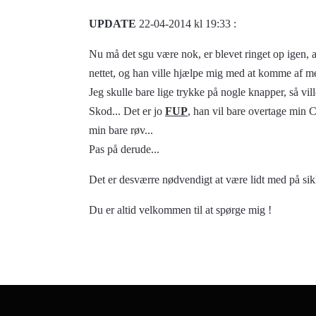
UPDATE
22-04-2014 kl 19:33 :
Nu må det sgu være nok, er blevet ringet op igen,
nettet, og han ville hjælpe mig med at komme af me
Jeg skulle bare lige trykke på nogle knapper, så vill
Skod... Det er jo
FUP
, han vil bare overtage min C
min bare røv...
Pas på derude...
Det er desværre nødvendigt at være lidt med på sik
Du er altid velkommen til at spørge mig !
27-08-2015 hits : 1464 -