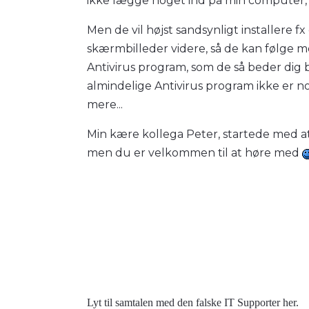
ikke lægge noget ind på min computer, d
Men de vil højst sandsynligt installere 
skærmbilleder videre, så de kan følge med
Antivirus program, som de så beder dig be
almindelige Antivirus program ikke er no
mere...
Min kære kollega Peter, startede med at
men du er velkommen til at høre med
Lyt til samtalen med den falske IT Supporter her.