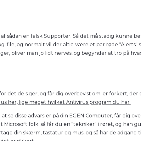
op af sådan en falsk Supporter. Så det må stadig kunne be
file, og normalt vil der altid være et par røde "Alerts" 
er, bliver man jo lidt nervøs, og begynder at tro på hvad
or det de siger, og får dig overbevist om, er forkert, de
s her, lige meget hvilket Antivirus program du har.
il at se disse advarsler på din EGEN Computer, får dig ov
ret Microsoft folk, så får du en "tekniker" i røret, og han gu
tage din skærm, tastatur og mus, og så har de adgang til 