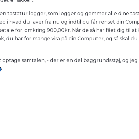
et er sikkert.
fx en tastatur logger, som logger og gemmer alle dine tas
 i hvad du laver fra nu og indtil du får renset din Compu
tale for, omkring 900,00kr. Når de så har fået dig til at 
k, du har for mange vira på din Computer, og så skal du 
 optage samtalen, - der er en del baggrundsstøj, og jeg