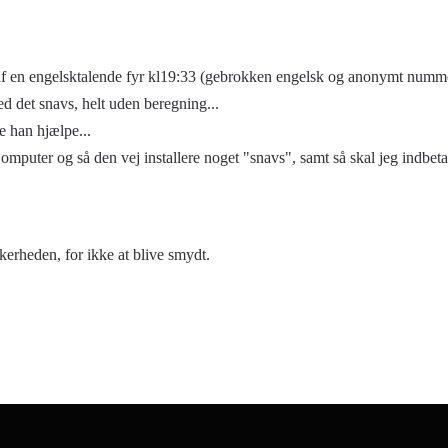
 af en engelsktalende fyr kl19:33 (gebrokken engelsk og anonymt numm
d det snavs, helt uden beregnin
g...
e han hjælpe...
omputer og så den vej installere noget "snavs", samt så skal jeg indbetal
kerheden, for ikke at blive smydt.