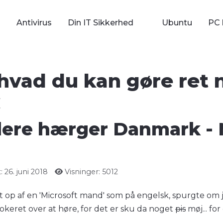
Antivirus
Din IT Sikkerhed
Ubuntu
PC 
 hvad du kan gøre ret 
C
lere hærger Danmark - 
 26. juni 2018
Visninger: 5012
t op af en 'Microsoft mand' som på engelsk, spurgte om je
hokeret over at høre, for det er sku da noget
pis
møj... for