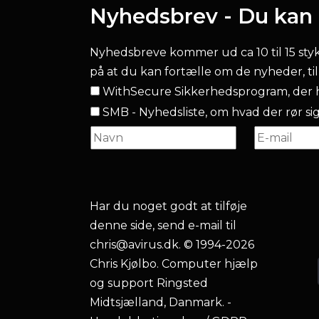
Nyhedsbrev - Du kan l
Nyhedsbreve kommer ud ca 10 til 15 stykke
på at du kan fortælle om de nyheder, ti
WithSecure Sikkerhedsprogram, der h
SMB - Nyhedsliste, om hvad der rør sig.
Har du noget godt at tilføje
denne side, send e-mail til
chris@avirus.dk
. © 1994-2026
Chris Kjølbo. Computer hjælp
og support Ringsted
Midtsjælland, Danmark. -