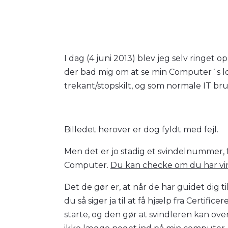
I dag (4 juni 2013) blev jeg selv ringet 
der bad mig om at se min Computer´s log-
trekant/stopskilt, og som normale IT brug
Billedet herover er dog fyldt med fejl.
Men det er jo stadig et svindelnummer, f
Computer.
Du kan checke om du har viru
Det de gør er, at når de har guidet dig t
du så siger ja til at få hjælp fra Certifice
starte, og den gør at svindleren kan over