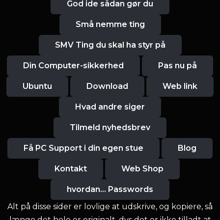
God ide sådan gør du
Små nemme ting
SMV Ting du skal ha styr på
Din Computer-sikkerhed
Pas nu på
Ubuntu
Download
Web link
Hvad andre siger
Tilmeld nyhedsbrev
Få PC Support i din egen stue
Blog
Kontakt
Web Shop
hvordan... Passwords
Alt på disse sider er lovlige at udskrive, og kopiere, så
længe det hele er originalt, dvs det er ikke tilladt at