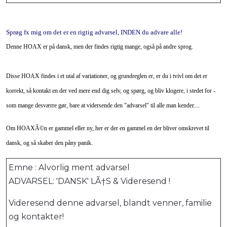
Sprøg fx mig om det er en rigtig advarsel, INDEN du advare alle!
Denne HOAX er på dansk, men der findes rigtig mange, også på andre sprog.
Disse HOAX findes i et utal af variationer, og grundreglen er, er du i tvivl om det er
korrekt, så kontakt en der ved mere end dig selv, og spørg, og bliv klogere, i stedet for -
som mange desværre gør, bare at vidersende den "advarsel" til alle man kender....
Om HOAXÃ©n er gammel eller ny, her er der en gammel en der bliver omskrevet til
dansk, og så skaber den påny panik.
Emne : Alvorlig ment advarsel
ADVARSEL: 'DANSK' LÃ†S & Videresend !
Videresend denne advarsel, blandt venner, familie
og kontakter!