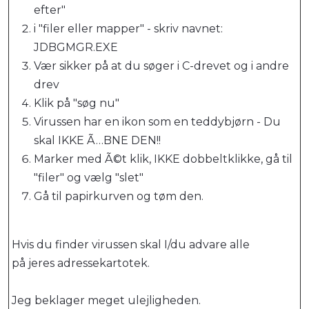
efter"
i "filer eller mapper" - skriv navnet:
JDBGMGR.EXE
Vær sikker på at du søger i C-drevet og i andre
drev
Klik på "søg nu"
Virussen har en ikon som en teddybjørn - Du
skal IKKE Ã…BNE DEN!!
Marker med Ã©t klik, IKKE dobbeltklikke, gå til
"filer" og vælg "slet"
Gå til papirkurven og tøm den.
Hvis du finder virussen skal I/du advare alle
på jeres adressekartotek.
Jeg beklager meget ulejligheden.