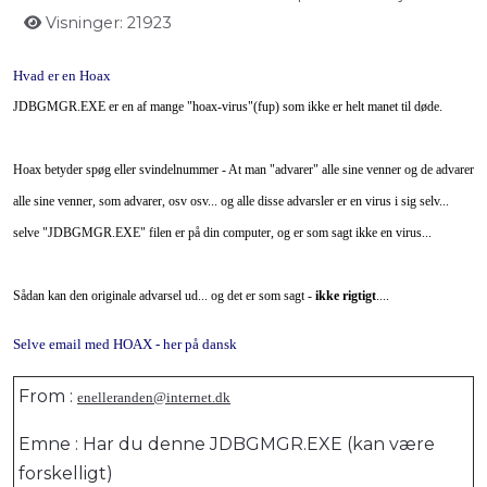
Visninger: 21923
Hvad er en Hoax
JDBGMGR.EXE er en af mange "hoax-virus"(fup) som ikke er helt manet til døde.
Hoax betyder spøg eller svindelnummer - At man "advarer" alle sine venner og de advarer
alle sine venner, som advarer, osv osv... og alle disse advarsler er en virus i sig selv...
selve "JDBGMGR.EXE" filen er på din computer, og er som sagt ikke en virus...
Sådan kan den originale advarsel ud... og det er som sagt -
ikke rigtigt
....
Selve email med HOAX - her på dansk
From :
enelleranden@internet.dk
Emne : Har du denne JDBGMGR.EXE (kan være
forskelligt)