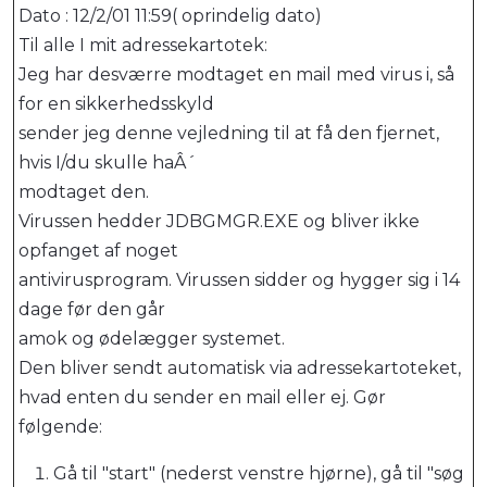
Dato : 12/2/01 11:59( oprindelig dato)
Til alle I mit adressekartotek:
Jeg har desværre modtaget en mail med virus i, så
for en sikkerhedsskyld
sender jeg denne vejledning til at få den fjernet,
hvis I/du skulle haÂ´
modtaget den.
Virussen hedder JDBGMGR.EXE og bliver ikke
opfanget af noget
antivirusprogram. Virussen sidder og hygger sig i 14
dage før den går
amok og ødelægger systemet.
Den bliver sendt automatisk via adressekartoteket,
hvad enten du sender en mail eller ej. Gør
følgende:
Gå til "start" (nederst venstre hjørne), gå til "søg