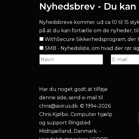
Nyhedsbrev - Du kan l
Nyhedsbreve kommer ud ca 10 til 15 stykke
på at du kan fortælle om de nyheder, ti
WithSecure Sikkerhedsprogram, der h
SMB - Nyhedsliste, om hvad der rør sig.
Har du noget godt at tilføje
denne side, send e-mail til
chris@avirus.dk
. © 1994-2026
Chris Kjølbo. Computer hjælp
og support Ringsted
Midtsjælland, Danmark. -