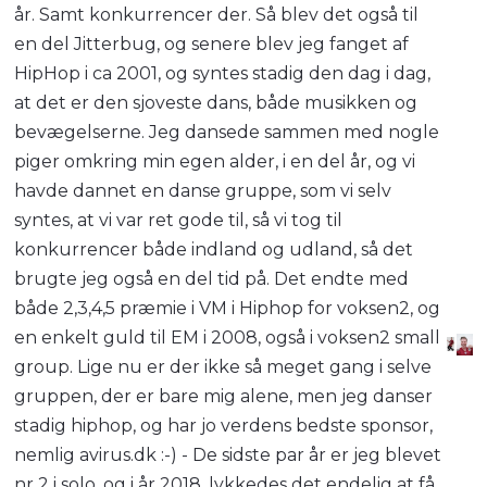
år. Samt konkurrencer der. Så blev det også til
en del Jitterbug, og senere blev jeg fanget af
HipHop i ca 2001, og syntes stadig den dag i dag,
at det er den sjoveste dans, både musikken og
bevægelserne. Jeg dansede sammen med nogle
piger omkring min egen alder, i en del år, og vi
havde dannet en danse gruppe, som vi selv
syntes, at vi var ret gode til, så vi tog til
konkurrencer både indland og udland, så det
brugte jeg også en del tid på. Det endte med
både 2,3,4,5 præmie i VM i Hiphop for voksen2, og
en enkelt guld til EM i 2008, også i voksen2 small
group. Lige nu er der ikke så meget gang i selve
gruppen, der er bare mig alene, men jeg danser
stadig hiphop, og har jo verdens bedste sponsor,
nemlig avirus.dk :-) - De sidste par år er jeg blevet
nr 2 i solo, og i år 2018, lykkedes det endelig at få