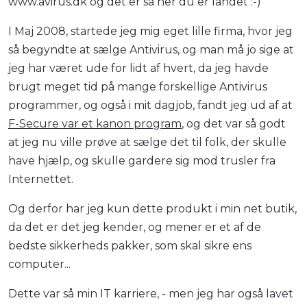
www.avirus.dk og det er så her du er landet :-)
I Maj 2008, startede jeg mig eget lille firma, hvor jeg
så begyndte at sælge Antivirus, og man må jo sige at
jeg har været ude for lidt af hvert, da jeg havde
brugt meget tid på mange forskellige Antivirus
programmer, og også i mit dagjob, fandt jeg ud af at
F-Secure var et kanon program
, og det var så godt
at jeg nu ville prøve at sælge det til folk, der skulle
have hjælp, og skulle gardere sig mod trusler fra
Internettet.
Og derfor har jeg kun dette produkt i min net butik,
da det er det jeg kender, og mener er et af de
bedste sikkerheds pakker, som skal sikre ens
computer...
Dette var så min IT karriere, - men jeg har også lavet