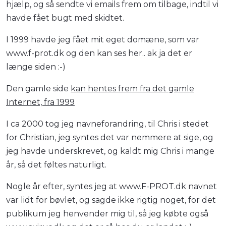
hjælp, og så sendte vi emails frem om tilbage, indtil vi
havde fået bugt med skidtet.
I 1999 havde jeg fået mit eget domæne, som var
www.f-prot.dk og den kan ses her.. ak ja det er
længe siden :-)
Den gamle side
kan hentes frem fra det gamle
Internet, fra 1999
I ca 2000 tog jeg navneforandring, til Chris i stedet
for Christian, jeg syntes det var nemmere at sige, og
jeg havde underskrevet, og kaldt mig Chris i mange
år, så det føltes naturligt.
Nogle år efter, syntes jeg at www.F-PROT.dk navnet
var lidt for bøvlet, og sagde ikke rigtig noget, for det
publikum jeg henvender mig til, så jeg købte også