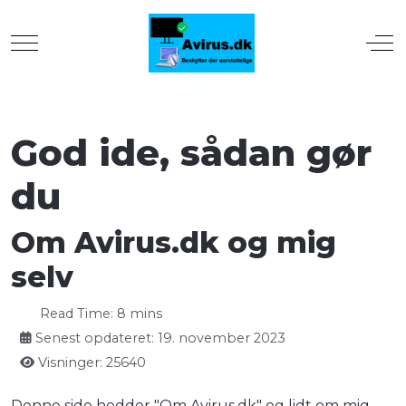
Mobile Menu Toggle
Off
God ide, sådan gør
du
Om Avirus.dk og mig
selv
Read Time: 8 mins
Senest opdateret: 19. november 2023
Visninger: 25640
Denne side hedder "Om Avirus.dk" og lidt om mig.