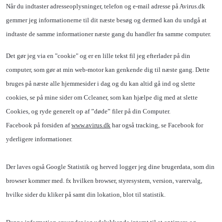
Når du indtaster adresseoplysninger, telefon og e-mail adresse på Avirus.dk
gemmer jeg informationerne til dit næste besøg og dermed kan du undgå at
indtaste de samme informationer næste gang du handler fra samme computer.
Det gør jeg via en "cookie" og er en lille tekst fil jeg efterlader på din
computer, som gør at min web-motor kan genkende dig til næste gang. Dette
bruges på næste alle hjemmesider i dag og du kan altid gå ind og slette
cookies, se på mine sider om Ccleaner, som kan hjælpe dig med at slette
Cookies, og ryde generelt op af ”døde” filer på din Computer.
Facebook på forsiden af
www.avirus.dk
har også tracking, se Facebook for
yderligere informationer.
Der laves også Google Statistik og herved logger jeg dine brugerdata, som din
browser kommer med. fx hvilken browser, styresystem, version, varervalg,
hvilke sider du kliker på samt din lokation, blot til statistik.