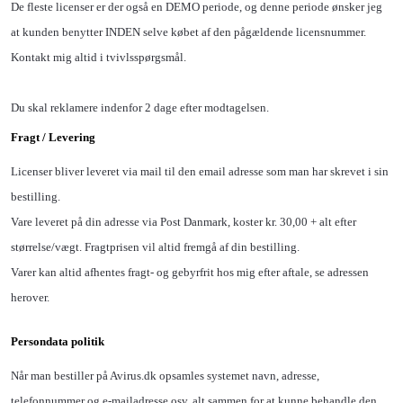
De fleste licenser er der også en DEMO periode, og denne periode ønsker jeg
at kunden benytter INDEN selve købet af den pågældende licensnummer.
Kontakt mig altid i tvivlsspørgsmål.
Du skal reklamere indenfor 2 dage efter modtagelsen.
Fragt / Levering
Licenser bliver leveret via mail til den email adresse som man har skrevet i sin
bestilling.
Vare leveret på din adresse via Post Danmark, koster kr. 30,00 + alt efter
størrelse/vægt. Fragtprisen vil altid fremgå af din bestilling.
Varer kan altid afhentes fragt- og gebyrfrit hos mig efter aftale, se adressen
herover.
Persondata politik
Når man bestiller på Avirus.dk opsamles systemet navn, adresse,
telefonnummer og e-mailadresse osv, alt sammen for at kunne behandle den