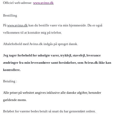
Officiel web-adresse:
www.
avirus
.dk
Bestilling
På
www.avirus.dk
kan du bestille varer via min hjemmeside. Du er også
velkommen til at kontakte mig på telefon.
Aftaleforhold med Avirus.dk indgås på sproget dansk.
Jeg tager forbehold for udsolgte varer, trykfejl, stavefejl, leverance
ændringer fra min leverandører samt forsinkelser, som
Avirus.dk
ikke kan
kontrollere.
Betaling :
Alle priser på websitet angives inklusive alle danske afgifter, herunder
gældende moms.
Beløbet for varerne bedes betalt så snart du har gennemført ordren.