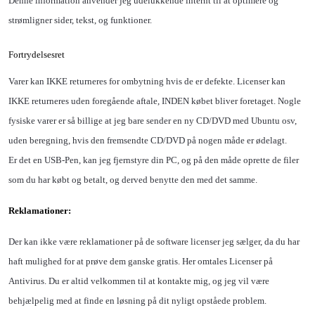
Denne information anvender jeg udelukkende internt til at optimere og
strømligner sider, tekst, og funktioner.
Fortrydelsesret
Varer kan IKKE returneres for ombytning hvis de er defekte. Licenser kan
IKKE returneres uden foregående aftale, INDEN købet bliver foretaget. Nogle
fysiske varer er så billige at jeg bare sender en ny CD/DVD med Ubuntu osv,
uden beregning, hvis den fremsendte CD/DVD på nogen måde er ødelagt.
Er det en
USB-Pen, kan jeg fjernstyre din PC, og på den måde oprette de filer
som du har købt og betalt, og derved benytte den med det samme.
Reklamationer:
Der kan ikke være reklamationer på de software licenser jeg sælger, da du har
haft mulighed for at prøve dem ganske gratis. Her omtales Licenser på
Antivirus. Du er altid velkommen til at kontakte mig, og jeg vil være
behjælpelig med at finde en løsning på dit nyligt opståede problem.