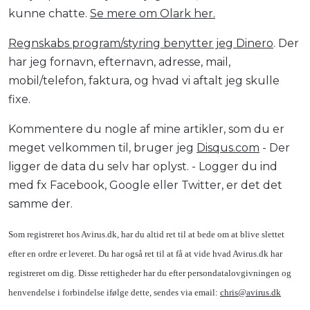
kunne chatte.
Se mere om Olark her.
Regnskabs program/styring benytter jeg Dinero
. Der
har jeg fornavn, efternavn, adresse, mail,
mobil/telefon, faktura, og hvad vi aftalt jeg skulle
fixe.
Kommentere du nogle af mine artikler, som du er
meget velkommen til, bruger jeg
Disqus.com
- Der
ligger de data du selv har oplyst. - Logger du ind
med fx Facebook, Google eller Twitter, er det det
samme der.
Som registreret hos Avirus.dk, har du altid ret til at bede om at blive slettet
efter en ordre er leveret. Du har også ret til at få at vide hvad Avirus.dk har
registreret om dig. Disse rettigheder har du efter persondatalovgivningen og
henvendelse i forbindelse ifølge dette, sendes via email:
chris@avirus.dk