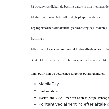
På
www.avirus.dk
kan du bestille varer via min hjemmeside.
Aftaleforhold med Avirus.dk indgås på sproget dansk.
Jeg tager forbehold for udsolgte varer, trykfejl, stavefe
Betaling :
Alle priser på websitet angives inklusive alle danske afgif
Beløbet for varerne bedes betalt så snart du har gennemført 
I min butik kan du betale med følgende betalingsmidler:
MobilePay
Bank overførsel
MasterCard, VISA, American Express (Stripe, Pensopa
Kontant ved afhenting efter aftale.
(