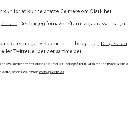
er kun for at kunne chatte.
Se mere om Olark her.
g Dinero
. Der har jeg fornavn, efternavn, adresse, mail, mo
 som du er meget velkommen til, bruger jeg
Disqus.com
eller Twitter, er det det samme der.
at blive slettet efter en ordre er leveret. Du har også ret til at få at vide hvad Avirus
 dette, sendes via email:
chris@avirus.dk