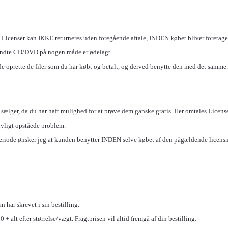
 Licenser kan IKKE returneres uden foregående aftale, INDEN købet bliver foretaget. 
ndte CD/DVD på nogen måde er ødelagt.
e oprette de filer som du har købt og betalt, og derved benytte den med det samme.
 sælger, da du har haft mulighed for at prøve dem ganske gratis. Her omtales License
nyligt opståede problem.
periode ønsker jeg at kunden benytter INDEN selve købet af den pågældende licensn
n har skrevet i sin bestilling.
 + alt efter størrelse/vægt. Fragtprisen vil altid fremgå af din bestilling.