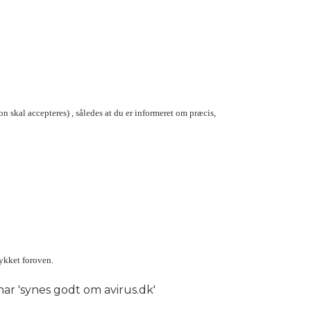
n skal accepteres) , således at du er informeret om præcis,
tykket foroven.
 har 'synes godt om avirus.dk'