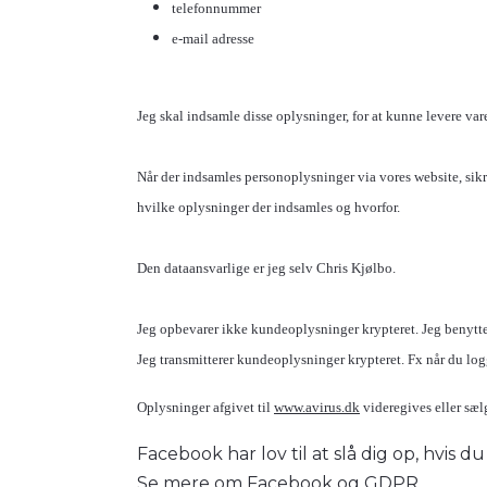
telefonnummer
e-mail adresse
Jeg skal indsamle disse oplysninger, for at kunne levere vare(
Når der indsamles personoplysninger via vores website, sikre
hvilke oplysninger der indsamles og hvorfor.
Den dataansvarlige er jeg selv Chris Kjølbo.
Jeg opbevarer ikke kundeoplysninger krypteret. Jeg benytt
Jeg transmitterer kundeoplysninger krypteret. Fx når du logger
Oplysninger afgivet til
www.avirus.dk
videregives eller sæl
Facebook har lov til at slå dig op, hvis 
Se mere om Facebook og GDPR.