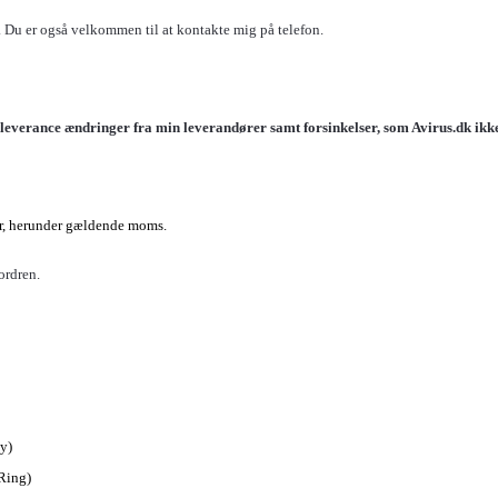
 Du er også velkommen til at kontakte mig på telefon.
jl, leverance ændringer fra min leverandører samt forsinkelser, som
Avirus.dk
ikk
ter, herunder gældende moms.
ordren.
y)
Ring)