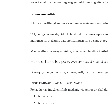
Varer kan altid afhentes fragt- og gebyrfrit hos mig efter afta
Persondata politik
Når man bestiller på Avirus.dk opsamles systemet navn, adre
Oplysningerne om dig, UDEN bank informationer, opbevares in
mulighed for at få dine data slettet, inden for 30 dage at
Min betalingsgateway er
Stripe, som behandler dine kortinf
Har du handlet på
www.avirus.dk
er du s
Dine oplysninger om navn, adresse, mail, mobilnummer ogvar
DINE PERSONLIGE OPLYSNINGER
For at du kan indgå en aftale med mig via Avirus.dk skal du
fulde navn
fulde adresse