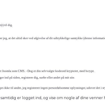
r) til dig.
r jeg, at det altid sker ved afgivelse af dit udtrykkelige samtykke (denne informatio
er Joomla som CMS. - Dog er din selvvalgte kodeord krypteret, med bcrypt.
 ind på siden, registrere dig, surfer eller andet på mit site.
ges ikke til andre, jeg registrerer ingen personfølsomme oplysninger, udover det i s
du samtidig er logget ind, og vise om nogle af dine venner