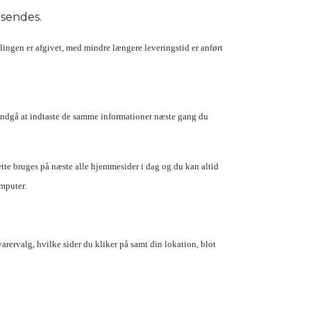
msendes.
lingen er afgivet, med mindre længere leveringstid er anført
 undgå at indtaste de samme informationer næste gang du
ette bruges på næste alle hjemmesider i dag og du kan altid
omputer.
rervalg, hvilke sider du kliker på samt din lokation, blot