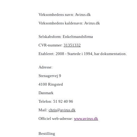
Virksomhedens navn: Avirus.dk
Virksomhedens kaldenavn: Avirus.dk
Selskabsform: Enkeltmandsfirma
CVR-nummer:
31351332
Etableret: 2008 - Startede i 1994, har dokumentation.
Adresse:
Stenagervej 9
4100 Ringsted
Danmark
Telefon: 51 92 40 96
Mail:
chris@avirus.dk
Officiel web-adresse:
www.
avirus
.dk
Bestilling