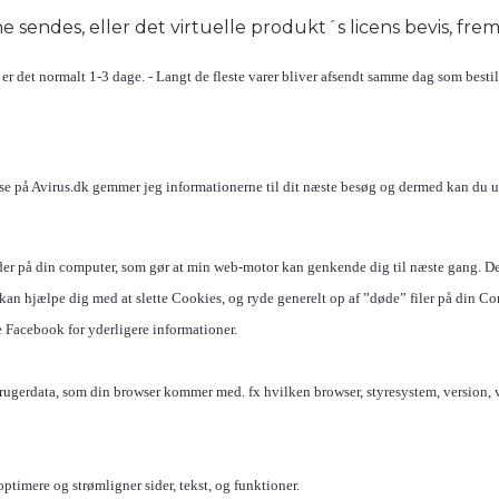
 sendes, eller det virtuelle produkt´s licens bevis, fre
r det normalt 1-3 dage. - Langt de fleste varer bliver afsendt samme dag som bestil
esse på Avirus.dk gemmer jeg informationerne til dit næste besøg og dermed kan du
erlader på din computer, som gør at min web-motor kan genkende dig til næste gang. D
 kan hjælpe dig med at slette Cookies, og ryde generelt op af ”døde” filer på din C
e Facebook for yderligere informationer.
rugerdata, som din browser kommer med. fx hvilken browser, styresystem, version, va
ptimere og strømligner sider, tekst, og funktioner.