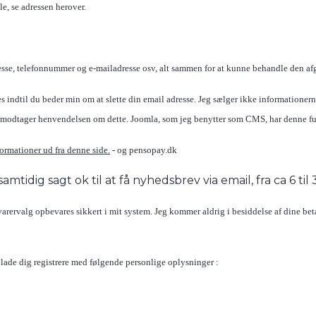
le, se adressen herover.
sse, telefonnummer og e-mailadresse osv, alt sammen for at kunne behandle den afgiv
dtil du beder min om at slette din email adresse. Jeg sælger ikke informationerne 
 jeg modtager henvendelsen om dette. Joomla, som jeg benytter som CMS, har denne f
ormationer ud fra denne side.
- og pensopay.dk
amtidig sagt ok til at få nyhedsbrev via email, fra ca 6 til
ervalg opbevares sikkert i mit system. Jeg kommer aldrig i besiddelse af dine bet
 lade dig registrere med følgende personlige oplysninger :