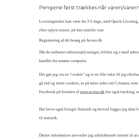
Pengene først trækkes når varen/varerne
Leveringstiden kan være fra 3-5 dage, med Quick Levering, e
eller oplyst senere, på den enkelte vare.
Registrering af dit besøg på Avirus.dk
Når du indtaster adresseoplysninger, telefon og e-mail adr
handler fra samme computer.
Det gør jeg via en "cookie" og er en lille tekst fil jeg eft
gå ind og slette cookies, se på mine sider om Ccleaner, som
Facebook på forsiden af
www.avirus.dk
har også tracking, s
Der laves også Google Statistik og herved logger jeg dine b
til statistik.
Denne information anvender jeg udelukkende internt til at o