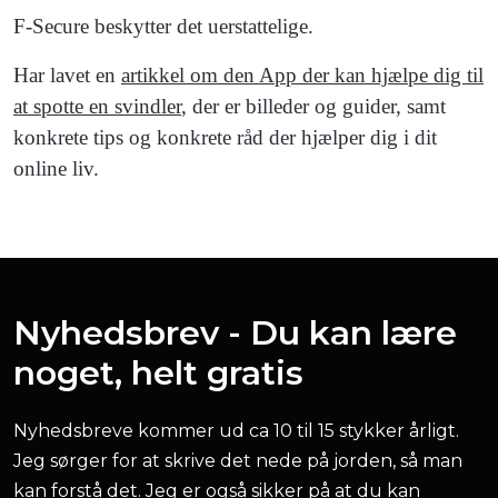
F-Secure beskytter det uerstattelige.
Har lavet en
artikkel om den App der kan hjælpe dig til
at spotte en svindler
, der er billeder og guider, samt
konkrete tips og konkrete råd der hjælper dig i dit
online liv.
Nyhedsbrev - Du kan lære
noget, helt gratis
Nyhedsbreve kommer ud ca 10 til 15 stykker årligt.
Jeg sørger for at skrive det nede på jorden, så man
kan forstå det. Jeg er også sikker på at du kan